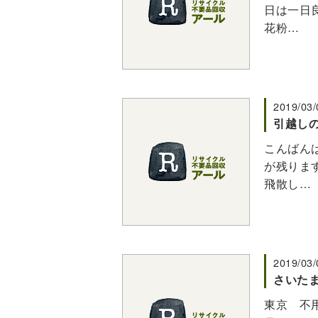
日は一日
花粉…
2019/03/
引越しの
こんばんは
が残りま
飛散し…
2019/03/
さいた
東京 不用