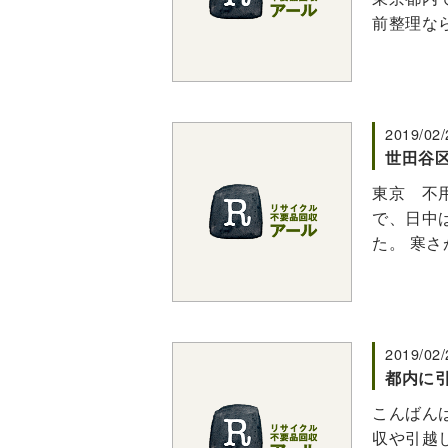
前整理なら
2019/02/
世田谷
東京 不用
で、日中
た。 寒
2019/02/
都内に
こんばんは
収や引越し